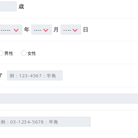
歳
年
月
日
男性
女性
〒