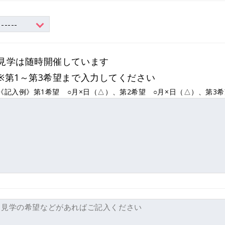
見学は随時開催しています
※第1～第3希望まで入力してください
《記入例》第1希望 ○月×日（△）、第2希望 ○月×日（△）、第3希