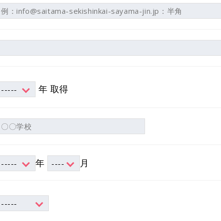
年 取得
年
月