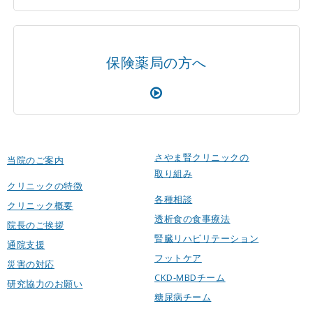
保険薬局の方へ
さやま腎クリニックの
当院のご案内
取り組み
クリニックの特徴
各種相談
クリニック概要
透析食の食事療法
院長のご挨拶
腎臓リハビリテーション
通院支援
フットケア
災害の対応
CKD-MBDチーム
研究協力のお願い
糖尿病チーム