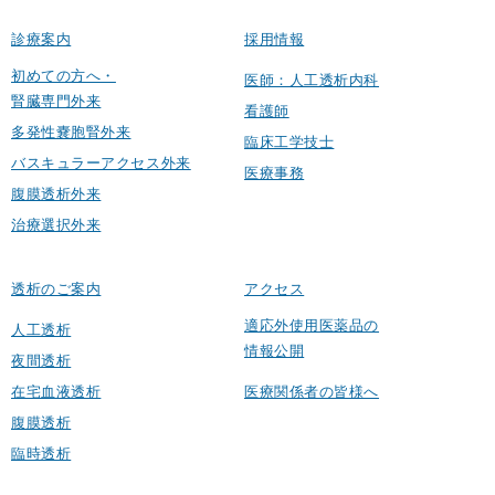
診療案内
採用情報
初めての方へ・
医師：人工透析内科
腎臓専門外来
看護師
多発性嚢胞腎外来
臨床工学技士
バスキュラーアクセス外来
医療事務
腹膜透析外来
治療選択外来
透析のご案内
アクセス
適応外使用医薬品の
人工透析
情報公開
夜間透析
在宅血液透析
医療関係者の皆様へ
腹膜透析
臨時透析